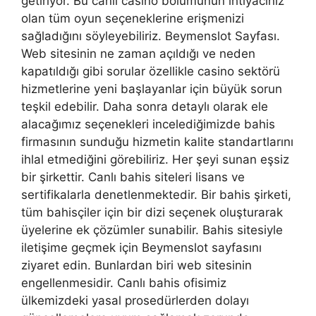
getiriyor. Bu canlı casino bölümünün ihtiyacınız
olan tüm oyun seçeneklerine erişmenizi
sağladığını söyleyebiliriz. Beymenslot Sayfası.
Web sitesinin ne zaman açıldığı ve neden
kapatıldığı gibi sorular özellikle casino sektörü
hizmetlerine yeni başlayanlar için büyük sorun
teşkil edebilir. Daha sonra detaylı olarak ele
alacağımız seçenekleri incelediğimizde bahis
firmasının sunduğu hizmetin kalite standartlarını
ihlal etmediğini görebiliriz. Her şeyi sunan eşsiz
bir şirkettir. Canlı bahis siteleri lisans ve
sertifikalarla denetlenmektedir. Bir bahis şirketi,
tüm bahisçiler için bir dizi seçenek oluşturarak
üyelerine ek çözümler sunabilir. Bahis sitesiyle
iletişime geçmek için Beymenslot sayfasını
ziyaret edin. Bunlardan biri web sitesinin
engellenmesidir. Canlı bahis ofisimiz
ülkemizdeki yasal prosedürlerden dolayı