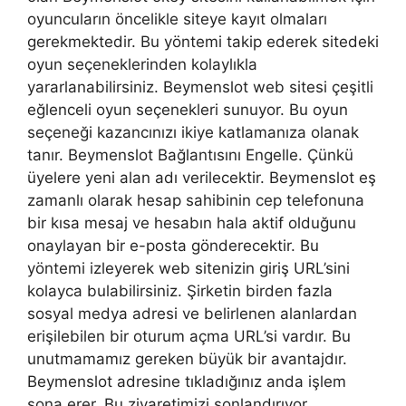
oyuncuların öncelikle siteye kayıt olmaları
gerekmektedir. Bu yöntemi takip ederek sitedeki
oyun seçeneklerinden kolaylıkla
yararlanabilirsiniz. Beymenslot web sitesi çeşitli
eğlenceli oyun seçenekleri sunuyor. Bu oyun
seçeneği kazancınızı ikiye katlamanıza olanak
tanır. Beymenslot Bağlantısını Engelle. Çünkü
üyelere yeni alan adı verilecektir. Beymenslot eş
zamanlı olarak hesap sahibinin cep telefonuna
bir kısa mesaj ve hesabın hala aktif olduğunu
onaylayan bir e-posta gönderecektir. Bu
yöntemi izleyerek web sitenizin giriş URL’sini
kolayca bulabilirsiniz. Şirketin birden fazla
sosyal medya adresi ve belirlenen alanlardan
erişilebilen bir oturum açma URL’si vardır. Bu
unutmamamız gereken büyük bir avantajdır.
Beymenslot adresine tıkladığınız anda işlem
sona erer. Bu ziyaretimizi sonlandırıyor.