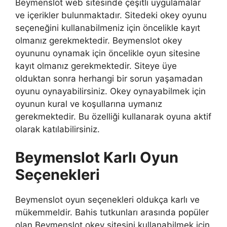
Beymenslot web sitesinde çeşitli uygulamalar
ve içerikler bulunmaktadır. Sitedeki okey oyunu
seçeneğini kullanabilmeniz için öncelikle kayıt
olmanız gerekmektedir. Beymenslot okey
oyununu oynamak için öncelikle oyun sitesine
kayıt olmanız gerekmektedir. Siteye üye
olduktan sonra herhangi bir sorun yaşamadan
oyunu oynayabilirsiniz. Okey oynayabilmek için
oyunun kural ve koşullarına uymanız
gerekmektedir. Bu özelliği kullanarak oyuna aktif
olarak katılabilirsiniz.
Beymenslot Karlı Oyun
Seçenekleri
Beymenslot oyun seçenekleri oldukça karlı ve
mükemmeldir. Bahis tutkunları arasında popüler
olan Beymenslot okey sitesini kullanabilmek için