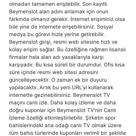
olmadan tamamen erişilebilir. Son kayıtlı
Beymenslot alan adını anlamak için onun
farkında olmanız gerekir. İnternet erişiminiz olsa
bile yine de internete erişebilirsiniz. Sosyal
medya bu görevi hızla yerine getirebilir.
Beymenslot girişi, resmi web sitesine hızlı ve
kolay erişim sağlar. Bu özelliğine rağmen lisanslı
firmalar hala alan adı yasaklarıyla karşı
karşıyadır. Bu kısa süreli bir durumdur. Ofis kısa
süre içinde resmi web sitesi adresini
güncelleyecektir. O zaman ek bir duyuru
yapılacaktır. Artık bu yeni URL’yi kullanarak
internette gezinebilirsiniz. Beymenslot TV
maçını canlı izle. Daha kolay izleme ve daha
doğru kuponlar için Beymenslot TV’nin Canlı
İzleme özelliği etkinleştirilebilir. Şirketin spor
bahislerindeki ana odağı canlı TV olmak üzere
tüm bahis türlerinde kuponları verimli bir şekilde