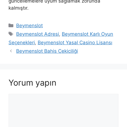
güncellemelere uyum sağlamak zorunda
kalmıştır.
Kategoriler
Beymenslot
Etiketler
Beymenslot Adresi
,
Beymenslot Karlı Oyun
Seçenekleri
,
Beymenslot Yasal Casino Lisansı
Beymenslot Bahis Çekiciliği
Yorum yapın
Yorum