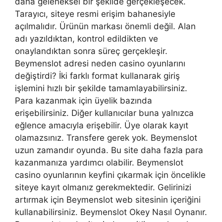
daha geleneksel bir şekilde gerçekleşecek.
Tarayıcı, siteye resmi erişim bahanesiyle
açılmalıdır. Ürünün markası önemli değil. Alan
adı yazıldıktan, kontrol edildikten ve
onaylandıktan sonra süreç gerçekleşir.
Beymenslot adresi neden casino oyunlarını
değiştirdi? İki farklı format kullanarak giriş
işlemini hızlı bir şekilde tamamlayabilirsiniz.
Para kazanmak için üyelik bazında
erişebilirsiniz. Diğer kullanıcılar buna yalnızca
eğlence amacıyla erişebilir. Üye olarak kayıt
olamazsınız. Transfere gerek yok. Beymenslot
uzun zamandır oyunda. Bu site daha fazla para
kazanmanıza yardımcı olabilir. Beymenslot
casino oyunlarının keyfini çıkarmak için öncelikle
siteye kayıt olmanız gerekmektedir. Gelirinizi
artırmak için Beymenslot web sitesinin içeriğini
kullanabilirsiniz. Beymenslot Okey Nasıl Oynanır.