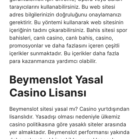
tarayıcılarını kullanabilirsiniz. Bu web sitesi
adres bilgilerinizin doğruluğunu onaylamanızı
gerektirir. Bu yöntemi kullanarak web sitesinin
içeriğinin tadını çıkarabilirsiniz. Bahis sitesi spor
bahisleri, canlı casino, canlı bahis, casino,
promosyonlar ve daha fazlasını içeren çeşitli
içerikler sunmaktadır. Bu içerikler daha fazla
para kazanmanıza yardımcı olabilir.
Beymenslot Yasal
Casino Lisansı
Beymenslot sitesi yasal mı? Casino yurtdışından
lisanslıdır. Yasadışı olması nedeniyle ülkemiz
casino politikasına göre yasaklı siteler arasında
yer almaktadır. Beymenslot performansı yakında