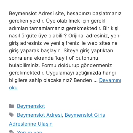
Beymenslot Adresi site, hesabınızı başlatmanız
gereken yerdir. Üye olabilmek için gerekli
adımları tamamlamanız gerekmektedir. Bir kişi
nasıl örgüte üye olabilir? Orijinal adresiniz, yeni
giriş adresiniz ve yeni şifreniz ile web sitesine
giriş yaparak başlayın. Siteye giriş yaptıktan
sonra ana ekranda ‘kayıt ol’ butonunu
bulabilirsiniz. Formu doldurup göndermeniz
gerekmektedir. Uygulamayı açtığınızda hangi
bilgilere sahip olacaksınız? Benden …
Devamını
oku
Kategoriler
Beymenslot
Etiketler
Beymenslot Adresi
,
Beymenslot Giriş
Adreslerine Ulaşın
Yorum yap