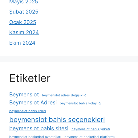
Mayıs 2025
Şubat 2025
Ocak 2025
Kasım 2024
Ekim 2024
Etiketler
Beymenslot
beymenslot adres değişikliği
Beymenslot Adresi
beymenslot bahis kolaylığı
beymenslot bahis lideri
beymenslot bahis seçenekleri
beymenslot bahis sitesi
beymenslot bahis şirketi
beymenslot basketbol avantajları
beymenslot basketbol platformu