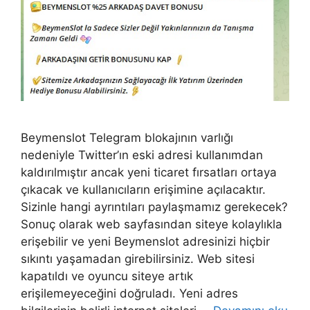
Beymenslot Telegram blokajının varlığı
nedeniyle Twitter’ın eski adresi kullanımdan
kaldırılmıştır ancak yeni ticaret fırsatları ortaya
çıkacak ve kullanıcıların erişimine açılacaktır.
Sizinle hangi ayrıntıları paylaşmamız gerekecek?
Sonuç olarak web sayfasından siteye kolaylıkla
erişebilir ve yeni Beymenslot adresinizi hiçbir
sıkıntı yaşamadan girebilirsiniz. Web sitesi
kapatıldı ve oyuncu siteye artık
erişilemeyeceğini doğruladı. Yeni adres