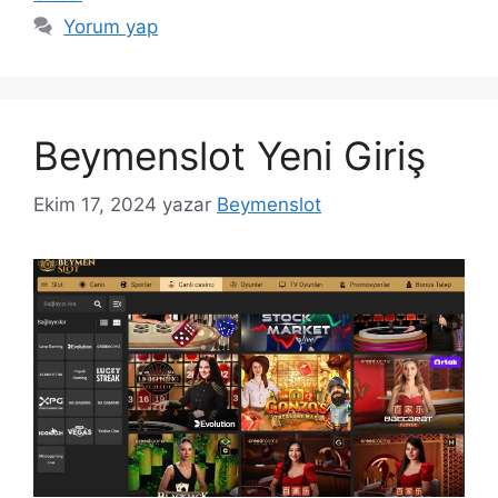
Yorum yap
Beymenslot Yeni Giriş
Ekim 17, 2024
yazar
Beymenslot