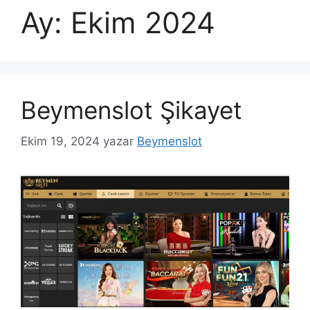
Ay:
Ekim 2024
Beymenslot Şikayet
Ekim 19, 2024
yazar
Beymenslot