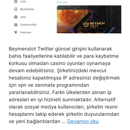
Beymenslot Twitter güncel girişini kullanarak
bahis faaliyetlerine katılabilir ve para kaybetme
korkusu olmadan casino oyunları oynamaya
devam edebilirsiniz. Şirketinizdeki mevcut
hesabınız kapatılmışsa IP adresinizi değiştirmek
için vpn ve zenmate programından
yararlanabilirsiniz. Farklı ülkelerden alınan ip
adresleri en iyi hizmeti sunmaktadır. Alternatif
olarak sosyal medya kullanıcıları, şirketin resmi
hesaplarını takip ederek şirketin duyurularından
ve yeni bağlantılardan …
Devamını oku