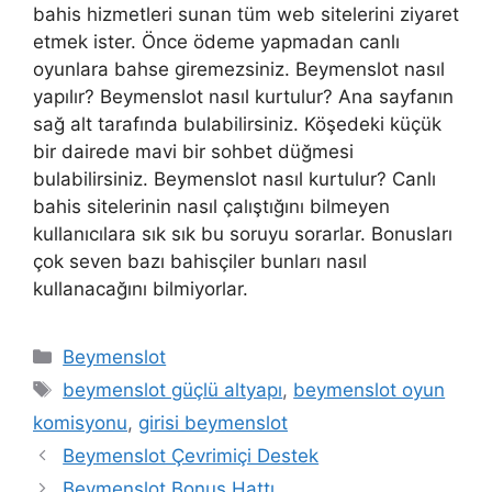
bahis hizmetleri sunan tüm web sitelerini ziyaret
etmek ister. Önce ödeme yapmadan canlı
oyunlara bahse giremezsiniz. Beymenslot nasıl
yapılır? Beymenslot nasıl kurtulur? Ana sayfanın
sağ alt tarafında bulabilirsiniz. Köşedeki küçük
bir dairede mavi bir sohbet düğmesi
bulabilirsiniz. Beymenslot nasıl kurtulur? Canlı
bahis sitelerinin nasıl çalıştığını bilmeyen
kullanıcılara sık sık bu soruyu sorarlar. Bonusları
çok seven bazı bahisçiler bunları nasıl
kullanacağını bilmiyorlar.
Kategoriler
Beymenslot
Etiketler
beymenslot güçlü altyapı
,
beymenslot oyun
komisyonu
,
girisi beymenslot
Beymenslot Çevrimiçi Destek
Beymenslot Bonus Hattı