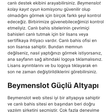
canlı destek ekibini arayabilirsiniz.
Beymenslot
kolay kayıt oyun komisyonu
güvenilir olup
olmadığını görmek için birçok farklı şeyi kontrol
edeceğiz. Birbirimize güvenebileceğimizi kontrol
etmeliyiz. Canlı bahis sitelerinin çevrimiçi
bahisleri canlı tutmak için bir lisans veya
sertifikaya ihtiyacı vardır. Canlı bahis ofisi en
son lisansa sahiptir. Bundan memnun
değilseniz, nasıl yaptığınızı görmek istiyorsanız,
ana sayfanın sağ altındaki logoya tıklamalısınız.
Lisans ayrıntılarını ve bu logoya tıklayarak en
son ne zaman değiştirildiklerini görebilirsiniz.
Beymenslot Güçlü Altyapı
Beymenslot web sitesi iyi bir altyapıya sahiptir
ve canlı bahis sitesi en başından beri doğru
yazılım şirketini seçmiştir. Çok fazla deneyime