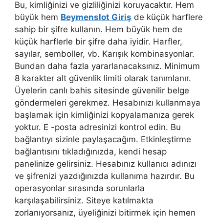
Bu, kimliğinizi ve gizliliğinizi koruyacaktır. Hem
büyük hem
Beymenslot Giriş
de küçük harflere
sahip bir şifre kullanın. Hem büyük hem de
küçük harflerle bir şifre daha iyidir. Harfler,
sayılar, semboller, vb. Karışık kombinasyonlar.
Bundan daha fazla yararlanacaksınız. Minimum
8 karakter alt güvenlik limiti olarak tanımlanır.
Üyelerin canlı bahis sitesinde güvenilir belge
göndermeleri gerekmez. Hesabınızı kullanmaya
başlamak için kimliğinizi kopyalamanıza gerek
yoktur. E -posta adresinizi kontrol edin. Bu
bağlantıyı sizinle paylaşacağım. Etkinleştirme
bağlantısını tıkladığınızda, kendi hesap
panelinize gelirsiniz. Hesabınız kullanıcı adınızı
ve şifrenizi yazdığınızda kullanıma hazırdır. Bu
operasyonlar sırasında sorunlarla
karşılaşabilirsiniz. Siteye katılmakta
zorlanıyorsanız, üyeliğinizi bitirmek için hemen