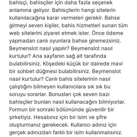
bahisçi, bahisçiler için daha fazla seçenek
anlamına geliyor. Bahisçilerin hangi sitelerin
kullanılacağına karar vermeleri gerekir. Bahse
girmeyi seven kişiler, bahis hizmetleri sunan tüm
web sitelerini ziyaret etmek ister. Önce ödeme
yapmadan canlı oyunlara bahse giremezsiniz.
Beymenslot nasıl yapılır? Beymenslot nasıl
kurtulur? Ana sayfanın sağ alt tarafında
bulabilirsiniz. Köşedeki küçük bir dairede mavi
bir sohbet düğmesi bulabilirsiniz. Beymenslot
nasıl kurtulur? Canlı bahis sitelerinin nasıl
çalıştığını bilmeyen kullanıcılara sık sık bu
soruyu sorarlar. Bonusları çok seven bazı
bahisçiler bunları nasıl kullanacağını bilmiyorlar.
Formun bir sonraki bölümünde güvenilir bir
şirketiyiz. Hesabınız için bir isim ve şifre
oluşturmanız gerekecek. Kullanıcı adınız için
gerçek adınızdan farklı bir isim kullanmalısınız.