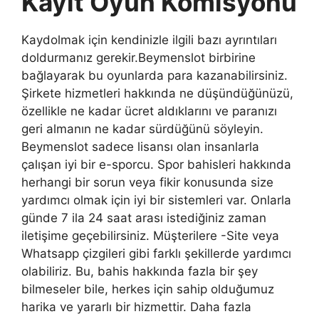
Kayıt Oyun Komisyonu
Kaydolmak için kendinizle ilgili bazı ayrıntıları
doldurmanız gerekir.Beymenslot birbirine
bağlayarak bu oyunlarda para kazanabilirsiniz.
Şirkete hizmetleri hakkında ne düşündüğünüzü,
özellikle ne kadar ücret aldıklarını ve paranızı
geri almanın ne kadar sürdüğünü söyleyin.
Beymenslot sadece lisansı olan insanlarla
çalışan iyi bir e-sporcu. Spor bahisleri hakkında
herhangi bir sorun veya fikir konusunda size
yardımcı olmak için iyi bir sistemleri var. Onlarla
günde 7 ila 24 saat arası istediğiniz zaman
iletişime geçebilirsiniz. Müşterilere -Site veya
Whatsapp çizgileri gibi farklı şekillerde yardımcı
olabiliriz. Bu, bahis hakkında fazla bir şey
bilmeseler bile, herkes için sahip olduğumuz
harika ve yararlı bir hizmettir. Daha fazla