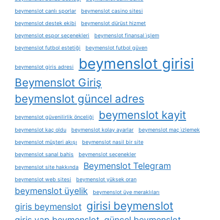
beymenslot canlı sporlar
beymenslot casino sitesi
beymenslot destek ekibi
beymenslot dürüst hizmet
beymenslot espor seçenekleri
beymenslot finansal i̇şlem
beymenslot futbol estetiği
beymenslot futbol güven
beymenslot girisi
beymenslot giris adresi
Beymenslot Giriş
beymenslot güncel adres
beymenslot kayit
beymenslot güvenilirlik önceliği
beymenslot kaç oldu
beymenslot kolay ayarlar
beymenslot maç i̇zlemek
beymenslot müşteri akışı
beymenslot nasil bir site
beymenslot sanal bahis
beymenslot seçenekler
Beymenslot Telegram
beymenslot site hakkında
beymenslot web sitesi
beymenslot yüksek oran
beymenslot üyelik
beymenslot üye meraklıları
girisi beymenslot
giris beymenslot
giris yap beymenslot
güncel beymenslot