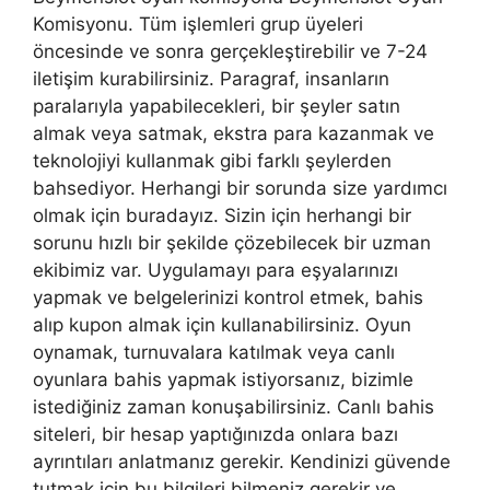
Komisyonu. Tüm işlemleri grup üyeleri
öncesinde ve sonra gerçekleştirebilir ve 7-24
iletişim kurabilirsiniz. Paragraf, insanların
paralarıyla yapabilecekleri, bir şeyler satın
almak veya satmak, ekstra para kazanmak ve
teknolojiyi kullanmak gibi farklı şeylerden
bahsediyor. Herhangi bir sorunda size yardımcı
olmak için buradayız. Sizin için herhangi bir
sorunu hızlı bir şekilde çözebilecek bir uzman
ekibimiz var. Uygulamayı para eşyalarınızı
yapmak ve belgelerinizi kontrol etmek, bahis
alıp kupon almak için kullanabilirsiniz. Oyun
oynamak, turnuvalara katılmak veya canlı
oyunlara bahis yapmak istiyorsanız, bizimle
istediğiniz zaman konuşabilirsiniz. Canlı bahis
siteleri, bir hesap yaptığınızda onlara bazı
ayrıntıları anlatmanız gerekir. Kendinizi güvende
tutmak için bu bilgileri bilmeniz gerekir ve