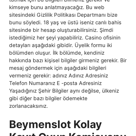
kimseye bunu anlatmayacağız. Bu web
sitesindeki Gizlilik Politikası Departmanı bize
bunu söyledi. 18 yaş ve üstü iseniz canlı bahis
sitesinde bir hesap oluşturabilirsiniz. Şimdi
istediğimiz her şeyi yapabiliriz. Casino ofisinin
detayları aşağıdaki gibidir. Üyelik formu iki
bölümden oluşur. İlk bölümde, kendiniz
hakkında bazı kişisel bilgiler girmeniz gerekir. Bir
mesaj göndermek için aşağıdaki bilgileri
vermeniz gerekir: adınız Adınız Adresiniz
Telefon Numaranız E -posta Adresiniz
Yaşadığınız Şehir Bilgiler aynı değilse, ülkeniz
gibi diğer bazı bilgiler ödemekte
zorlanacaksınız.
Beymenslot Kolay