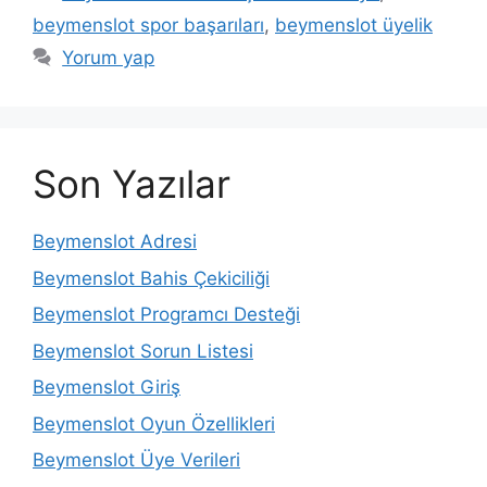
beymenslot spor başarıları
,
beymenslot üyelik
Yorum yap
Son Yazılar
Beymenslot Adresi
Beymenslot Bahis Çekiciliği
Beymenslot Programcı Desteği
Beymenslot Sorun Listesi
Beymenslot Giriş
Beymenslot Oyun Özellikleri
Beymenslot Üye Verileri