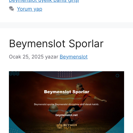
beymenslot üyelik bahis girişi
Yorum yap
Beymenslot Sporlar
Ocak 25, 2025
yazar
Beymenslot