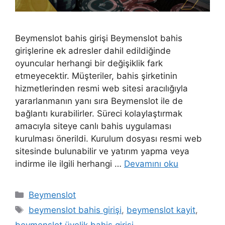
Beymenslot bahis girişi Beymenslot bahis
girişlerine ek adresler dahil edildiğinde
oyuncular herhangi bir değişiklik fark
etmeyecektir. Müşteriler, bahis şirketinin
hizmetlerinden resmi web sitesi aracılığıyla
yararlanmanın yanı sıra Beymenslot ile de
bağlantı kurabilirler. Süreci kolaylaştırmak
amacıyla siteye canlı bahis uygulaması
kurulması önerildi. Kurulum dosyası resmi web
sitesinde bulunabilir ve yatırım yapma veya
indirme ile ilgili herhangi …
Devamını oku
Kategoriler
Beymenslot
Etiketler
beymenslot bahis girişi
,
beymenslot kayit
,