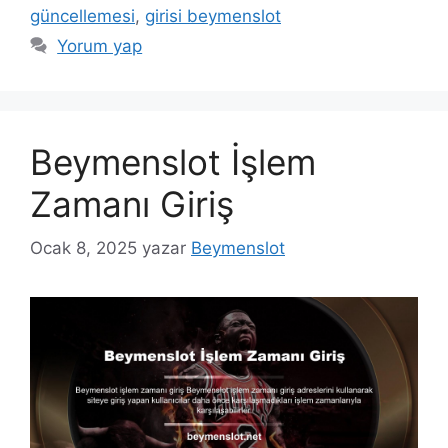
güncellemesi
,
girisi beymenslot
Yorum yap
Beymenslot İşlem
Zamanı Giriş
Ocak 8, 2025
yazar
Beymenslot