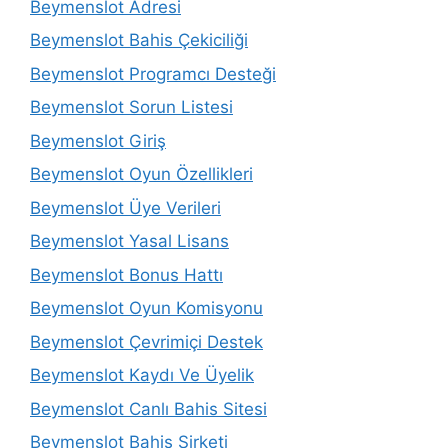
Beymenslot Adresi
Beymenslot Bahis Çekiciliği
Beymenslot Programcı Desteği
Beymenslot Sorun Listesi
Beymenslot Giriş
Beymenslot Oyun Özellikleri
Beymenslot Üye Verileri
Beymenslot Yasal Lisans
Beymenslot Bonus Hattı
Beymenslot Oyun Komisyonu
Beymenslot Çevrimiçi Destek
Beymenslot Kaydı Ve Üyelik
Beymenslot Canlı Bahis Sitesi
Beymenslot Bahis Şirketi