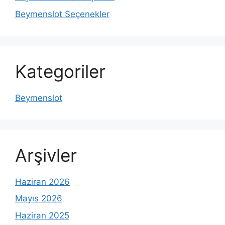
Beymenslot Seçenekler
Kategoriler
Beymenslot
Arşivler
Haziran 2026
Mayıs 2026
Haziran 2025