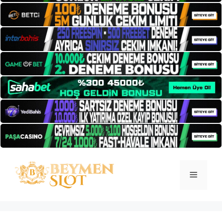
İçeriğe
atla
Menü