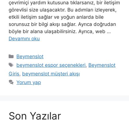
çevrimiçi yardım kutusuna tıklarsanız, bir iletişim
görevlisi size ulaşacaktır. Bu adımları izleyerek,
etkili iletişim sağlar ve yoğun anlarda bile
sorunsuz bir bilgi akışı sağlar. Ayrıca doğrudan
böyle bir alana ulaşabilirsiniz. Ayrıca, web …
Devamını oku
Kategoriler
Beymenslot
Etiketler
beymenslot espor seçenekleri
,
Beymenslot
Giriş
,
beymenslot müşteri akışı
Yorum yap
Son Yazılar