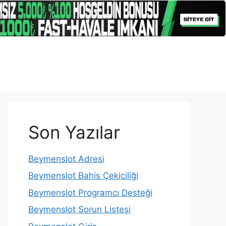
Son Yazılar
Beymenslot Adresi
Beymenslot Bahis Çekiciliği
Beymenslot Programcı Desteği
Beymenslot Sorun Listesi