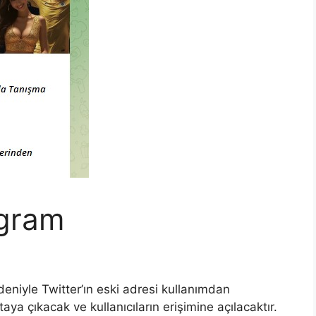
egram
eniyle Twitter’ın eski adresi kullanımdan
rtaya çıkacak ve kullanıcıların erişimine açılacaktır.