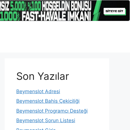
Son Yazılar
Beymenslot Adresi
Beymenslot Bahis Çekiciliği
Beymenslot Programcı Desteği
Beymenslot Sorun Listesi