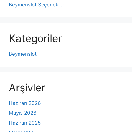
Beymenslot Seçenekler
Kategoriler
Beymenslot
Arşivler
Haziran 2026
Mayıs 2026
Haziran 2025