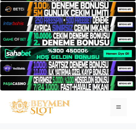
İçeriğe
atla
Menü