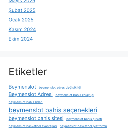
Mayıs 2025
Şubat 2025
Ocak 2025
Kasım 2024
Ekim 2024
Etiketler
Beymenslot
beymenslot adres değişikliği
Beymenslot Adresi
beymenslot bahis kolaylığı
beymenslot bahis lideri
beymenslot bahis seçenekleri
beymenslot bahis sitesi
beymenslot bahis şirketi
beymenslot basketbol avantajları
beymenslot basketbol platformu