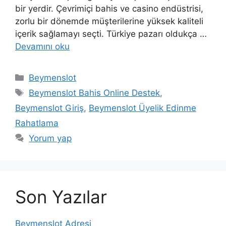
bir yerdir. Çevrimiçi bahis ve casino endüstrisi,
zorlu bir dönemde müşterilerine yüksek kaliteli
içerik sağlamayı seçti. Türkiye pazarı oldukça …
Devamını oku
Kategoriler
Beymenslot
Etiketler
Beymenslot Bahis Online Destek
,
Beymenslot Giriş
,
Beymenslot Üyelik Edinme
Rahatlama
Yorum yap
Son Yazılar
Beymenslot Adresi