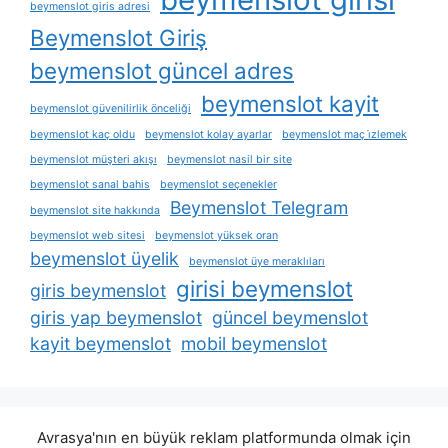
beymenslot giris adresi
Beymenslot Giriş
beymenslot güncel adres
beymenslot kayit
beymenslot güvenilirlik önceliği
beymenslot kaç oldu
beymenslot kolay ayarlar
beymenslot maç i̇zlemek
beymenslot müşteri akışı
beymenslot nasil bir site
beymenslot sanal bahis
beymenslot seçenekler
Beymenslot Telegram
beymenslot site hakkında
beymenslot web sitesi
beymenslot yüksek oran
beymenslot üyelik
beymenslot üye meraklıları
girisi beymenslot
giris beymenslot
giris yap beymenslot
güncel beymenslot
kayit beymenslot
mobil beymenslot
Avrasya'nın en büyük reklam platformunda olmak için