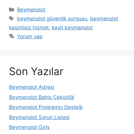
Kategoriler
Beymenslot
Etiketler
beymenslot güvenlik sorgusu
,
beymenslot
kesintisiz hizmet
,
kayit beymenslot
Yorum yap
Son Yazılar
Beymenslot Adresi
Beymenslot Bahis Çekiciliği
Beymenslot Programcı Desteği
Beymenslot Sorun Listesi
Beymenslot Giriş