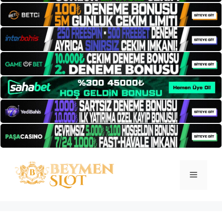
İçeriğe
atla
Menü