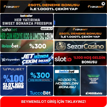
×
BEYMENSLOT GİRİŞ İÇİN TIKLAYINIZ!