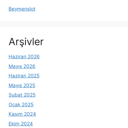
Beymenslot
Arşivler
Haziran 2026
Mayıs 2026
Haziran 2025
Mayıs 2025
Şubat 2025
Ocak 2025
Kasım 2024
Ekim 2024