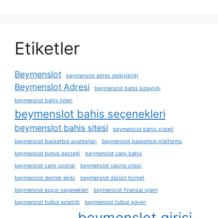
Etiketler
Beymenslot
beymenslot adres değişikliği
Beymenslot Adresi
beymenslot bahis kolaylığı
beymenslot bahis lideri
beymenslot bahis seçenekleri
beymenslot bahis sitesi
beymenslot bahis şirketi
beymenslot basketbol avantajları
beymenslot basketbol platformu
beymenslot bonus desteği
beymenslot canlı bahis
beymenslot canlı sporlar
beymenslot casino sitesi
beymenslot destek ekibi
beymenslot dürüst hizmet
beymenslot espor seçenekleri
beymenslot finansal i̇şlem
beymenslot futbol estetiği
beymenslot futbol güven
beymenslot girisi