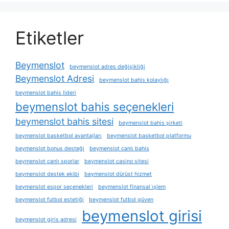
Etiketler
Beymenslot
beymenslot adres değişikliği
Beymenslot Adresi
beymenslot bahis kolaylığı
beymenslot bahis lideri
beymenslot bahis seçenekleri
beymenslot bahis sitesi
beymenslot bahis şirketi
beymenslot basketbol avantajları
beymenslot basketbol platformu
beymenslot bonus desteği
beymenslot canlı bahis
beymenslot canlı sporlar
beymenslot casino sitesi
beymenslot destek ekibi
beymenslot dürüst hizmet
beymenslot espor seçenekleri
beymenslot finansal i̇şlem
beymenslot futbol estetiği
beymenslot futbol güven
beymenslot girisi
beymenslot giris adresi