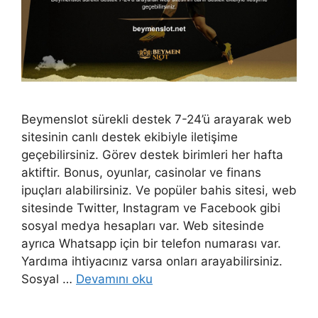
Beymenslot sürekli destek 7-24’ü arayarak web
sitesinin canlı destek ekibiyle iletişime
geçebilirsiniz. Görev destek birimleri her hafta
aktiftir. Bonus, oyunlar, casinolar ve finans
ipuçları alabilirsiniz. Ve popüler bahis sitesi, web
sitesinde Twitter, Instagram ve Facebook gibi
sosyal medya hesapları var. Web sitesinde
ayrıca Whatsapp için bir telefon numarası var.
Yardıma ihtiyacınız varsa onları arayabilirsiniz.
Sosyal …
Devamını oku