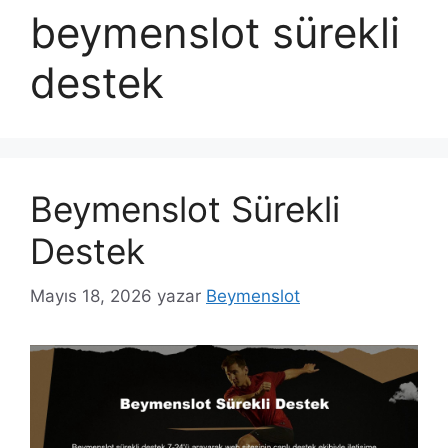
beymenslot sürekli
destek
Beymenslot Sürekli
Destek
Mayıs 18, 2026
yazar
Beymenslot