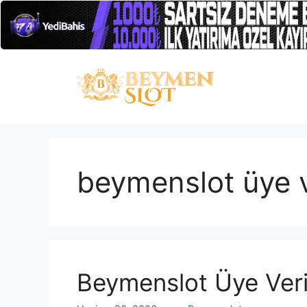
İçeriğe
atla
beymenslot üye v
Beymenslot Üye Veri