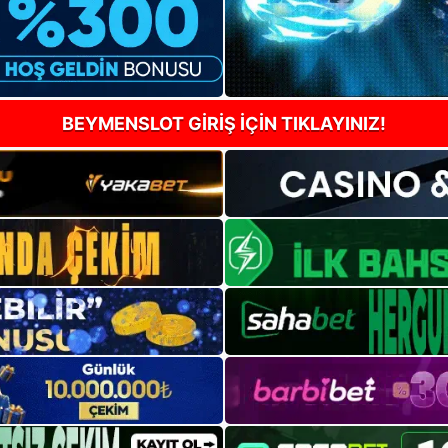
BEYMENSLOT GİRİŞ İÇİN TIKLAYINIZ!