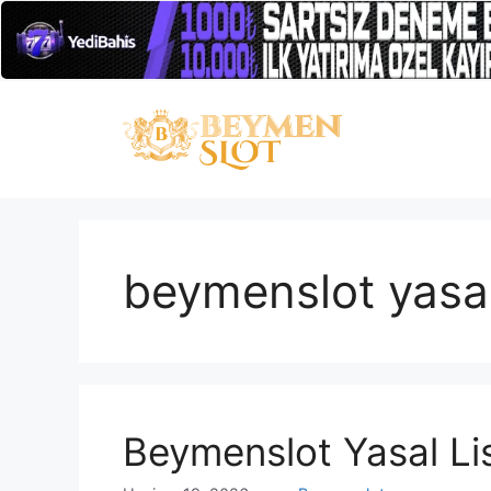
İçeriğe
atla
beymenslot yasal
Beymenslot Yasal Li