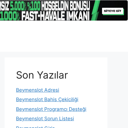
Son Yazılar
Beymenslot Adresi
Beymenslot Bahis Çekiciliği
Beymenslot Programcı Desteği
Beymenslot Sorun Listesi