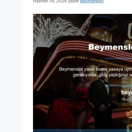
Haziran 19, 2026
yazar
Beymenslot