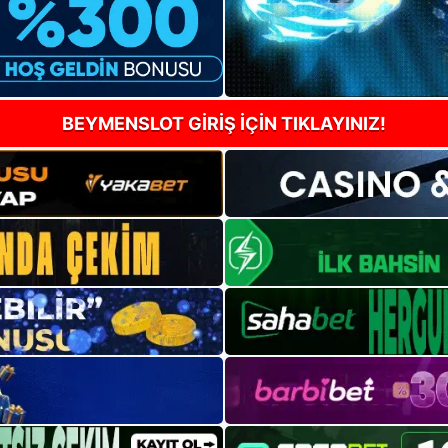
BEYMENSLOT GİRİŞ İÇİN TIKLAYINIZ!